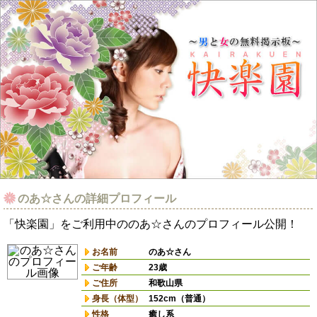
のあ☆さんの詳細プロフィール
「快楽園」をご利用中ののあ☆さんのプロフィール公開！
お名前
のあ☆さん
ご年齢
23歳
ご住所
和歌山県
身長（体型）
152cm（普通）
性格
癒し系