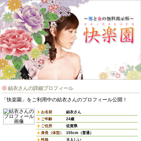
結衣さんの詳細プロフィール
「快楽園」をご利用中の結衣さんのプロフィール公開！
お名前
結衣さん
ご年齢
24歳
ご住所
佐賀県
身長（体型）
155cm（普通）
性格
大人しい