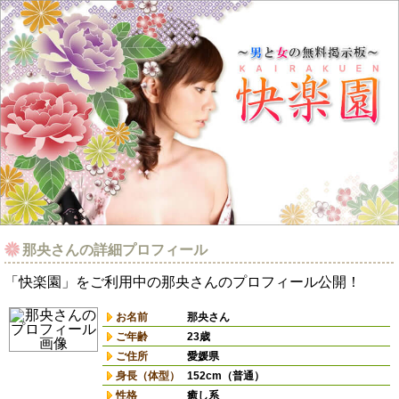
那央さんの詳細プロフィール
「快楽園」をご利用中の那央さんのプロフィール公開！
お名前
那央さん
ご年齢
23歳
ご住所
愛媛県
身長（体型）
152cm（普通）
性格
癒し系