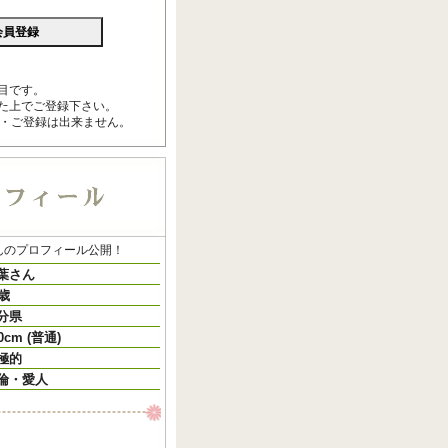
目です。
た上でご登録下さい。
用・ご登録は出来ません。
んのプロフィール公開！
葉さん
0歳
分県
0cm (普通)
極的
倫・愛人