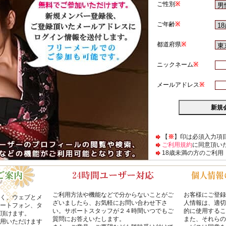
【
※
】印は必須入力項
ご利用規約
に同意頂い
18歳未満の方のご利用
ご利用方法や機能などで分からないことがご
お客様にご登録
く、ウェブとメ
ざいましたら、お気軽にお問い合わせ下さ
人情報は、適切
ートフォン、タ
い。サポートスタッフが２４時間いつでもご
的に使用するこ
頂けます。
質問にお答えいたします。
また、それらの
用いただけます