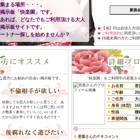
集まる場所・・・。
掲示板「快楽園」です。
あれば、どなたでもご利用頂ける大人
掲示板サイトです。
【
※
】印は必須入力項
ご利用規約
に同意頂い
ートナー探しを始めませんか？
18歳未満の方のご利
な貴方にお勧めの出会い掲示板です。
「快楽園」をご利用中の若葉さ
お名前
若
ご年齢
2
ご住所
大
結婚しても恋人が欲しいと思うこと、あ
身長 (体型)
16
りますよね？当サイトには同じ思いの方
性格
積
が数多く参加していらっしゃいます。
だから話が早くてすぐ会えるのです！
希望関係
不
若葉さんのＰＲコメント