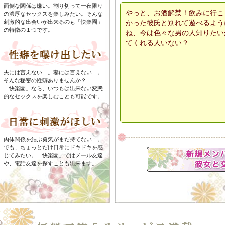
面倒な関係は嫌い。割り切って一夜限り
やっと、お酒解禁！飲みに行こ
の濃厚なセックスを楽しみたい。そんな
刺激的な出会いが出来るのも「快楽園」
かった彼氏と別れて遊べるよう
の特徴の１つです。
ね、今は色々な男の人知りたい
てくれる人いない？
夫には言えない…。妻には言えない…。
そんな秘密の性癖ありませんか？
「快楽園」なら、いつもは出来ない変態
的なセックスを楽しむことも可能です。
肉体関係を結ぶ勇気がまだ持てない…。
でも、ちょっとだけ日常にドキドキを感
じてみたい。「快楽園」ではメール友達
や、電話友達を探すことも出来ます。