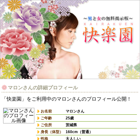
マロンさんの詳細プロフィール
「快楽園」をご利用中のマロンさんのプロフィール公開！
お名前
マロンさん
ご年齢
25歳
ご住所
茨城県
身長（体型）
160cm（普通）
性格
大人しい